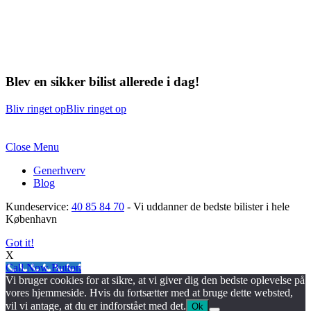
Blev en sikker bilist allerede i dag!
Bliv ringet op
Bliv ringet op
Close Menu
Generhverv
Blog
Kundeservice:
40 85 84 70
- Vi uddanner de bedste bilister i hele
København
Got it!
X
Call Now Button
Vi bruger cookies for at sikre, at vi giver dig den bedste oplevelse på
vores hjemmeside. Hvis du fortsætter med at bruge dette websted,
vil vi antage, at du er indforstået med det.
Ok