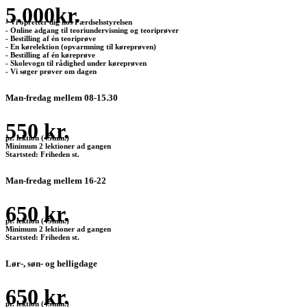
5.000kr.
- Vi opretter dig hos Færdselsstyrelsen
- Online adgang til teoriundervisning og teoriprøver
- Bestilling af én teoriprøve
- En kørelektion (opvarmning til køreprøven)
- Bestilling af én køreprøve
- Skolevogn til rådighed under køreprøven
- Vi søger prøver om dagen
Man-fredag mellem 08-15.30
550 kr.
pr. lektion (45min.)
Minimum 2 lektioner ad gangen
Startsted: Friheden st.
Man-fredag mellem 16-22
650 kr.
pr. lektion (45min.)
Minimum 2 lektioner ad gangen
Startsted: Friheden st.
Lør-, søn- og helligdage
650 kr.
pr. lektion (45min.)