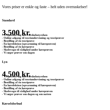
Vores priser er enkle og faste – helt uden overraskelser!
Standard
3.500 kr.
- Vi opretter dig hos Færdselsstyrelsen
- Online adgang til teoriundervisning og teoriprøver
- Bestilling af én teoriprøve
- En kørelektion (opvarmning til køreprøven)
- Bestilling af én køreprøve
- Skolevogn til rådighed under køreprøven
- Vi søger prøver om dagen
Lyn
4.500 kr.
- Vi opretter dig hos Færdselsstyrelsen
- Online adgang til teoriundervisning og teoriprøver
- Bestilling af én teoriprøve
- En kørelektion (opvarmning til køreprøven)
- Bestilling af én køreprøve
- Skolevogn til rådighed under køreprøven
- Vi søger prøver om dagen og om natten
Kørselsforbud