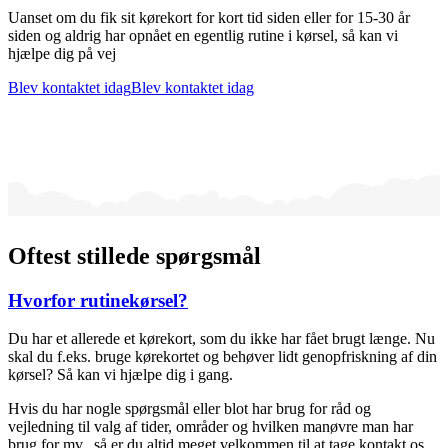
Uanset om du fik sit kørekort for kort tid siden eller for 15-30 år
siden og aldrig har opnået en egentlig rutine i kørsel, så kan vi
hjælpe dig på vej
Blev kontaktet idag
Blev kontaktet idag
Oftest stillede spørgsmål
Hvorfor rutinekørsel?
Du har et allerede et kørekort, som du ikke har fået brugt længe. Nu
skal du f.eks​. bruge kørekortet og behøver lidt genopfriskning af din
kørsel? Så kan vi hjælpe dig i gang.
Hvis du har nogle spørgsmål eller blot har brug for råd og
vejledning til valg af tider, områder og hvilken manøvre man har
brug for mv., så er du altid meget velkommen til at tage kontakt os